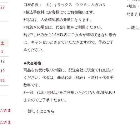
口座名義： カ）キラックス ツツミコムガカリ
※離島
29
※振込手数料はお客様にてご負担願います。
だきま
※商品は、入金確認後の発送になります。
※お急ぎの場合は、代金引換をご利用ください。
詳し
※お申し込みから14日以内にご入金が確認できない場合
は、キャンセルとさせていただきますので、予めご了
土
承ください。
5
12
代金引換
商品をお受け取りの際に、配送会社に現金でお支払い
19
ください。代金は、商品代金（税込）＋送料＋代引手
26
数料です。
※一部、代金引換払いをご利用いただけない地域があり
ますのでご了承ください。
ただきま
詳しくはこちら
ただきま