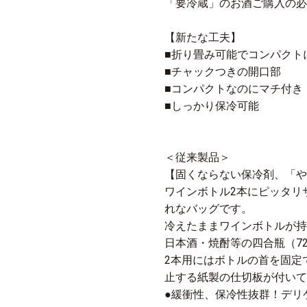
「要冷蔵」のお酒ご購入の必
【新たな工夫】
■折り畳み可能でコンパクト
■チャックつきの開口部
■コンパクトなのにマチ付き
■しっかり保冷可能
＜従来製品＞
【固くならない保冷剤、「や
ワインボトル2本にピッタリ
れなバッグです。
冷えたままワインボトルが持
日本酒・焼酎等の四合瓶（72
2本用にはボトルの首を固定
止する紙製の仕切板が付いて
●緩衝性、保冷性抜群！デリ