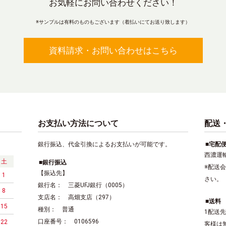
お気軽にお問い合わせください！
※サンプルは有料のものもございます（着払いにてお送り致します）
資料請求・お問い合わせはこちら
お支払い方法について
配送
銀行振込、代金引換によるお支払いが可能です。
宅配
西濃運
土
銀行振込
※配送
【振込先】
1
さい。
銀行名： 三菱UFJ銀行（0005）
8
支店名： 高畑支店（297）
送料
15
種別： 普通
1配送先
口座番号： 0106596
22
客様は