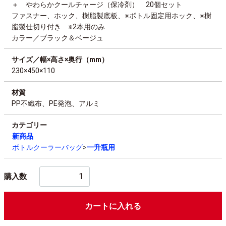
＋ やわらかクールチャージ（保冷剤） 20個セット
ファスナー、ホック、樹脂製底板、※ボトル固定用ホック、※樹
脂製仕切り付き ※2本用のみ
カラー／ブラック＆ベージュ
サイズ／幅×高さ×奥行（mm）
230×450×110
材質
PP不織布、PE発泡、アルミ
カテゴリー
新商品
ボトルクーラーバッグ
一升瓶用
購入数
カートに入れる