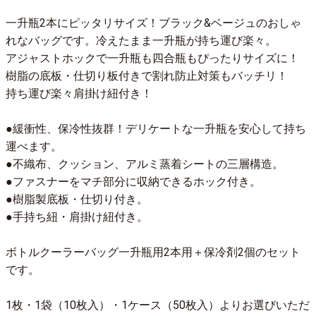
一升瓶2本にピッタリサイズ！ブラック&ベージュのおしゃ
れなバッグです。冷えたまま一升瓶が持ち運び楽々。
アジャストホックで一升瓶も四合瓶もぴったりサイズに！
樹脂の底板・仕切り板付きで割れ防止対策もバッチリ！
持ち運び楽々肩掛け紐付き！
●緩衝性、保冷性抜群！デリケートな一升瓶を安心して持ち
運べます。
●不織布、クッション、アルミ蒸着シートの三層構造。
●ファスナーをマチ部分に収納できるホック付き。
●樹脂製底板・仕切り付き。
●手持ち紐・肩掛け紐付き。
ボトルクーラーバッグ一升瓶用2本用＋保冷剤2個のセット
です。
1枚・1袋（10枚入）・1ケース（50枚入）よりお選びいただ